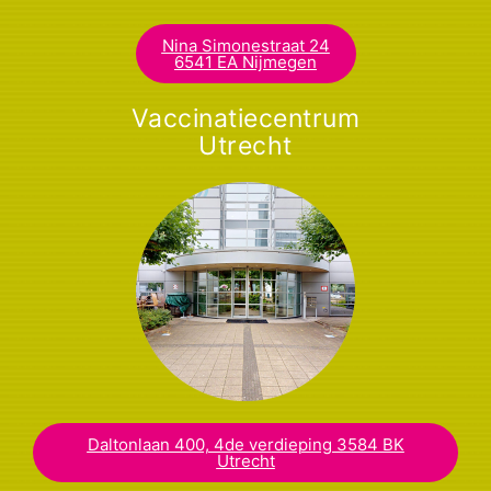
Nina Simonestraat 24
6541 EA Nijmegen​
Vaccinatiecentrum
Utrecht
Daltonlaan 400, 4de verdieping 3584 BK
Utrecht​