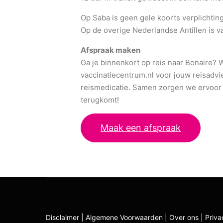
Op Saba is geen gele koorts verplichting
Op de overige Nederlandse Antillen is v
Afspraak maken
Ga je binnenkort op reis naar Bonaire? W
vaccinatiecentrum.nl voor jouw reisadvi
reismedicatie. Samen zorgen we ervoor 
terugkomt!
Maak een afspraak
Disclaimer
|
Algemene Voorwaarden
|
Over ons
|
Priv