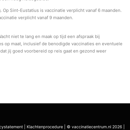
. Op Sint-Eustatius is vaccinatie verplicht vanaf 6 maanden.
accinatie verplicht vanaf 9 maanden.
acht niet te lang en maak op tijd een afspraak bij
es op maat, inclusief de benodigde vaccinaties en eventuele
dat jij goed voorbereid op reis gaat en gezond weer
acystatement
|
Klachtenprocedure
|
© vaccinatiecentrum.nl 2026
|