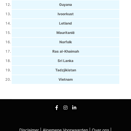
Guyana
Ivoorkust
Letland
Mauritanië
Norfolk
Ras al-Khaimah
Sri Lanka
Tadzjikistan
Vietnam
Disclaimer
|
Algemene Voorwaarden
|
Over ons
|