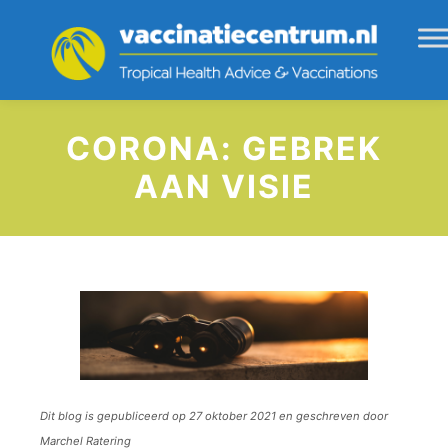
CORONA: GEBREK
AAN VISIE
Dit blog is gepubliceerd op 27 oktober 2021 en geschreven door
Marchel Ratering