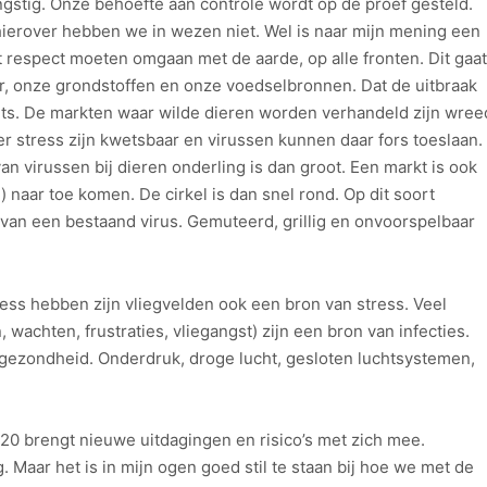
ngstig. Onze behoefte aan controle wordt op de proef gesteld.
 hierover hebben we in wezen niet. Wel is naar mijn mening een
t respect moeten omgaan met de aarde, op alle fronten. Dit gaat
ur, onze grondstoffen en onze voedselbronnen. Dat de uitbraak
iets. De markten waar wilde dieren worden verhandeld zijn wree
r stress zijn kwetsbaar en virussen kunnen daar fors toeslaan.
n virussen bij dieren onderling is dan groot. Een markt is ook
 naar toe komen. De cirkel is dan snel rond. Op dit soort
 van een bestaand virus. Gemuteerd, grillig en onvoorspelbaar
ess hebben zijn vliegvelden ook een bron van stress. Veel
wachten, frustraties, vliegangst) zijn een bron van infecties.
 gezondheid. Onderdruk, droge lucht, gesloten luchtsystemen,
20 brengt nieuwe uitdagingen en risico’s met zich mee.
 Maar het is in mijn ogen goed stil te staan bij hoe we met de