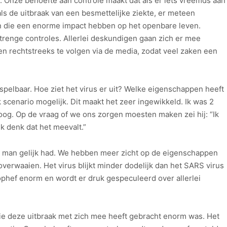
. Onze behoefte aan controle maakt dat als er iets vreemds aan
ls de uitbraak van een besmettelijke ziekte, er meteen
n die een enorme impact hebben op het openbare leven.
renge controles. Allerlei deskundigen gaan zich er mee
en rechtstreeks te volgen via de media, zodat veel zaken een
spelbaar. Hoe ziet het virus er uit? Welke eigenschappen heeft
lk scenario mogelijk. Dit maakt het zeer ingewikkeld. Ik was 2
og. Op de vraag of we ons zorgen moesten maken zei hij: “Ik
ik denk dat het meevalt.”
ze man gelijk had. We hebben meer zicht op de eigenschappen
t overwaaien. Het virus blijkt minder dodelijk dan het SARS virus
ophef enorm en wordt er druk gespeculeerd over allerlei
ie deze uitbraak met zich mee heeft gebracht enorm was. Het