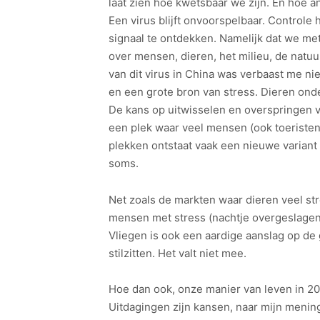
laat zien hoe kwetsbaar we zijn. En hoe a
Een virus blijft onvoorspelbaar. Controle
signaal te ontdekken. Namelijk dat we me
over mensen, dieren, het milieu, de natu
van dit virus in China was verbaast me n
en een grote bron van stress. Dieren onde
De kans op uitwisselen en overspringen va
een plek waar veel mensen (ook toeristen)
plekken ontstaat vaak een nieuwe variant
soms.
Net zoals de markten waar dieren veel str
mensen met stress (nachtje overgeslagen, 
Vliegen is ook een aardige aanslag op de
stilzitten. Het valt niet mee.
Hoe dan ook, onze manier van leven in 20
Uitdagingen zijn kansen, naar mijn mening.