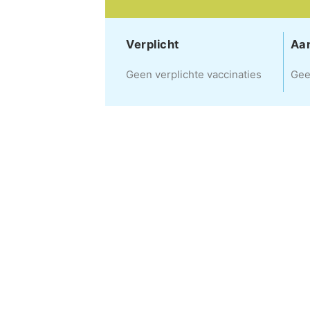
Verplicht
Aa
Geen verplichte vaccinaties
Gee