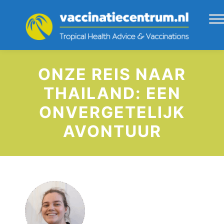
ONZE REIS NAAR
THAILAND: EEN
ONVERGETELIJK
AVONTUUR