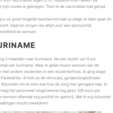
 voor vaccinaties tegen DTP, hepatitis A en rabiës. De
it mijn studie al gekregen. Toen ik de vaccinaties had gehad
 jou zo goed mogelijk beschermd naar je stage te laten gaan én
komt. Daarom zorgen we altijd voor een persoonlijk
ezondheid en wensen.
SURINAME
k ging 3 maanden naar Suriname. Na een vlucht van 9 uur
stad van Suriname. Waar ik gelijk moest wennen aan de
n met andere studenten in een studentenhuis. Ik ging stage
 Paramaribo. Ik heb op de chirurgie, gynaecologie/kraam
 Bijzonder om te zien was hoe de zorg hier geregeld was. Er
 kreeg het personeel omgerekend nog geen 200 euro per
 mensen allemaal erg positief en gastvrij. Wat ik erg bijzonder
evallingen mocht meekijken!