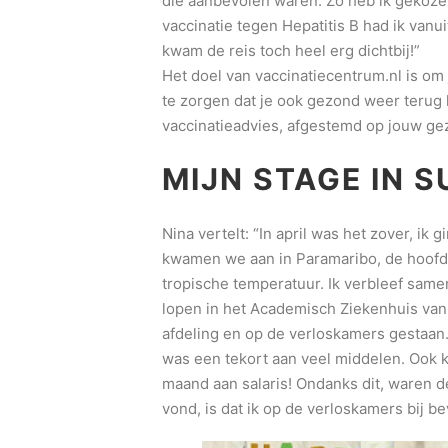
die aanbevolen waren. Zo heb ik gekozen
vaccinatie tegen Hepatitis B had ik vanu
kwam de reis toch heel erg dichtbij!”
Het doel van vaccinatiecentrum.nl is om
te zorgen dat je ook gezond weer terug 
vaccinatieadvies, afgestemd op jouw g
MIJN STAGE IN 
Nina vertelt: “In april was het zover, i
kwamen we aan in Paramaribo, de hoofd
tropische temperatuur. Ik verbleef same
lopen in het Academisch Ziekenhuis van
afdeling en op de verloskamers gestaan.
was een tekort aan veel middelen. Ook
maand aan salaris! Ondanks dit, waren de
vond, is dat ik op de verloskamers bij b