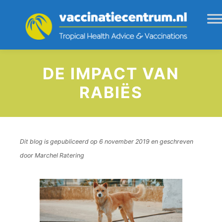
DE IMPACT VAN
RABIËS
Dit blog is gepubliceerd op 6 november 2019 en geschreven
door Marchel Ratering